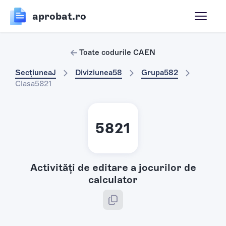
aprobat.ro
Toate codurile CAEN
Secțiunea
J
Diviziunea
58
Grupa
582
Clasa
5821
5821
Activităţi de editare a jocurilor de
calculator