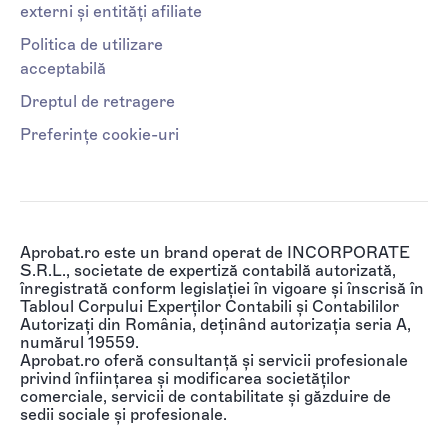
externi și entități afiliate
Politica de utilizare
acceptabilă
Dreptul de retragere
Preferințe cookie-uri
Aprobat.ro este un brand operat de INCORPORATE
S.R.L., societate de expertiză contabilă autorizată,
înregistrată conform legislației în vigoare și înscrisă în
Tabloul Corpului Experților Contabili și Contabililor
Autorizați din România, deținând autorizația seria A,
numărul 19559.
Aprobat.ro oferă consultanță și servicii profesionale
privind înființarea și modificarea societăților
comerciale, servicii de contabilitate și găzduire de
sedii sociale și profesionale.