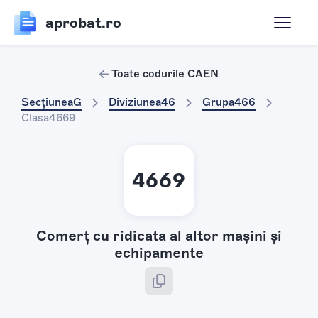
aprobat.ro
Toate codurile CAEN
Secțiunea
G
Diviziunea
46
Grupa
466
Clasa
4669
4669
Comerţ cu ridicata al altor maşini şi
echipamente