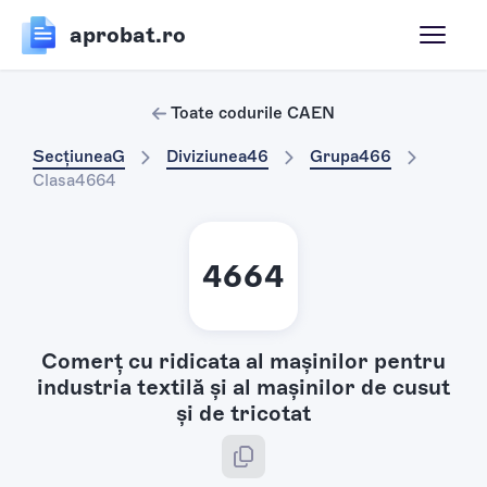
aprobat.ro
Toate codurile CAEN
Secțiunea
G
Diviziunea
46
Grupa
466
Clasa
4664
4664
Comerţ cu ridicata al maşinilor pentru
industria textilă şi al maşinilor de cusut
şi de tricotat