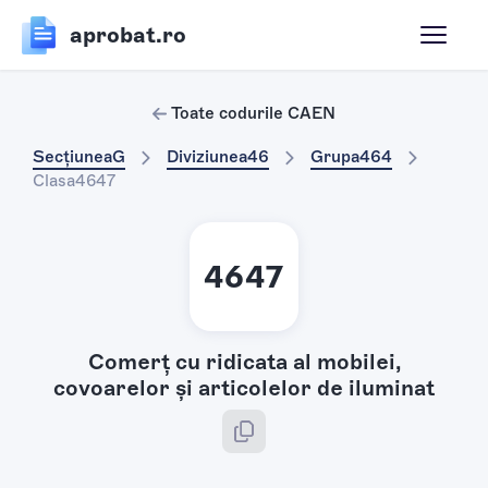
aprobat.ro
Toate codurile CAEN
Secțiunea
G
Diviziunea
46
Grupa
464
Clasa
4647
4647
Comerţ cu ridicata al mobilei,
covoarelor şi articolelor de iluminat