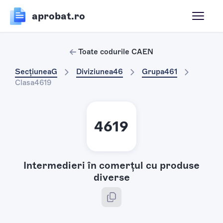
aprobat.ro
Toate codurile CAEN
Secțiunea
G
Diviziunea
46
Grupa
461
Clasa
4619
4619
Intermedieri în comerţul cu produse
diverse