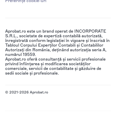
Preferințe cookie-uri
Aprobat.ro este un brand operat de INCORPORATE
S.R.L., societate de expertiză contabilă autorizată,
înregistrată conform legislației în vigoare și înscrisă în
Tabloul Corpului Experților Contabili și Contabililor
Autorizați din România, deținând autorizația seria A,
numărul 19559.
Aprobat.ro oferă consultanță și servicii profesionale
privind înființarea și modificarea societăților
comerciale, servicii de contabilitate și găzduire de
sedii sociale și profesionale.
© 2021-2026 Aprobat.ro