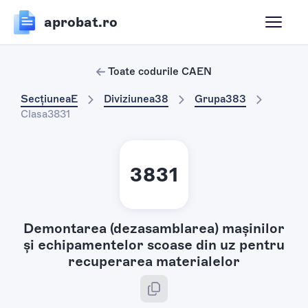
aprobat.ro
Toate codurile CAEN
Secțiunea
E
Diviziunea
38
Grupa
383
Clasa
3831
3831
Demontarea (dezasamblarea) maşinilor
şi echipamentelor scoase din uz pentru
recuperarea materialelor