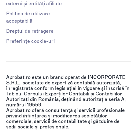
externi și entități afiliate
Politica de utilizare
acceptabilă
Dreptul de retragere
Preferințe cookie-uri
Aprobat.ro este un brand operat de INCORPORATE
S.R.L., societate de expertiză contabilă autorizată,
înregistrată conform legislației în vigoare și înscrisă în
Tabloul Corpului Experților Contabili și Contabililor
Autorizați din România, deținând autorizația seria A,
numărul 19559.
Aprobat.ro oferă consultanță și servicii profesionale
privind înființarea și modificarea societăților
comerciale, servicii de contabilitate și găzduire de
sedii sociale și profesionale.