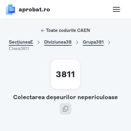
aprobat.ro
Toate codurile CAEN
Secțiunea
E
Diviziunea
38
Grupa
381
Clasa
3811
3811
Colectarea deşeurilor nepericuloase