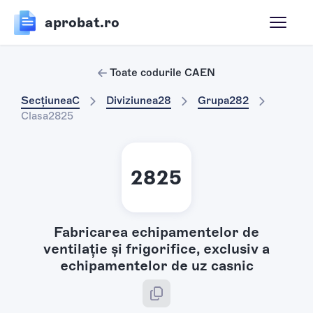
aprobat.ro
Toate codurile CAEN
Secțiunea
C
Diviziunea
28
Grupa
282
Clasa
2825
2825
Fabricarea echipamentelor de
ventilaţie şi frigorifice, exclusiv a
echipamentelor de uz casnic