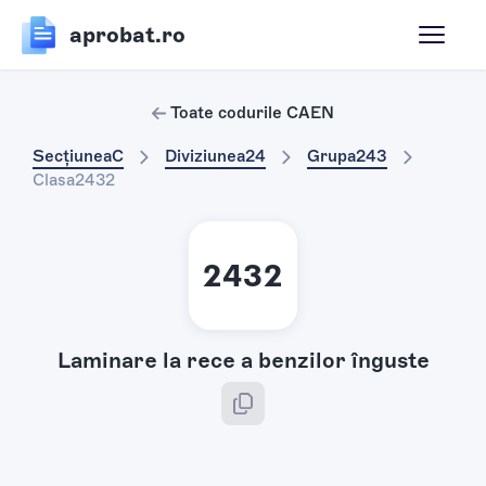
aprobat.ro
Toate codurile CAEN
Secțiunea
C
Diviziunea
24
Grupa
243
Clasa
2432
2432
Laminare la rece a benzilor înguste