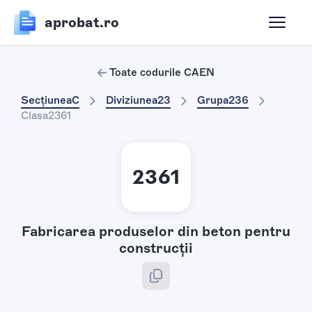
aprobat.ro
Toate codurile CAEN
Secțiunea
C
Diviziunea
23
Grupa
236
Clasa
2361
2361
Fabricarea produselor din beton pentru
construcţii