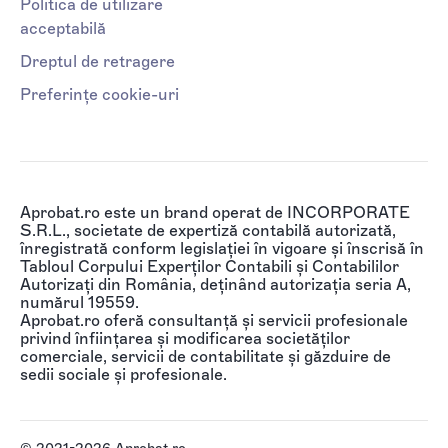
Politica de utilizare
acceptabilă
Dreptul de retragere
Preferințe cookie-uri
Aprobat.ro este un brand operat de INCORPORATE
S.R.L., societate de expertiză contabilă autorizată,
înregistrată conform legislației în vigoare și înscrisă în
Tabloul Corpului Experților Contabili și Contabililor
Autorizați din România, deținând autorizația seria A,
numărul 19559.
Aprobat.ro oferă consultanță și servicii profesionale
privind înființarea și modificarea societăților
comerciale, servicii de contabilitate și găzduire de
sedii sociale și profesionale.