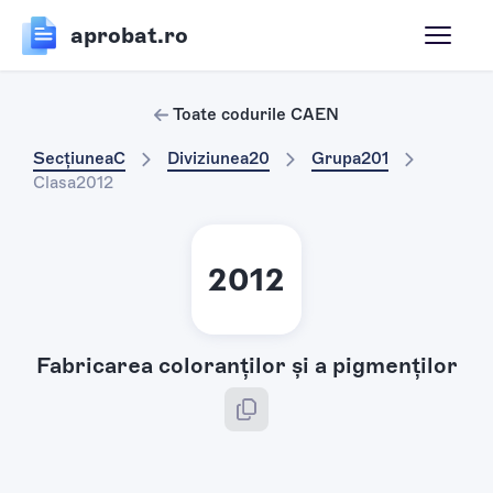
aprobat.ro
Toate codurile CAEN
Secțiunea
C
Diviziunea
20
Grupa
201
Clasa
2012
2012
Fabricarea coloranţilor şi a pigmenţilor