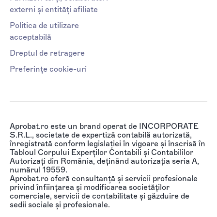
externi și entități afiliate
Politica de utilizare
acceptabilă
Dreptul de retragere
Preferințe cookie-uri
Aprobat.ro este un brand operat de INCORPORATE
S.R.L., societate de expertiză contabilă autorizată,
înregistrată conform legislației în vigoare și înscrisă în
Tabloul Corpului Experților Contabili și Contabililor
Autorizați din România, deținând autorizația seria A,
numărul 19559.
Aprobat.ro oferă consultanță și servicii profesionale
privind înființarea și modificarea societăților
comerciale, servicii de contabilitate și găzduire de
sedii sociale și profesionale.