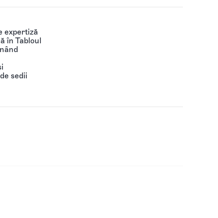
 expertiză
să în Tabloul
ținând
i
de sedii