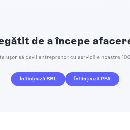
egătit de a începe afacer
e ușor să devii antreprenor cu serviciile noastre 10
Înființează SRL
Înființează PFA