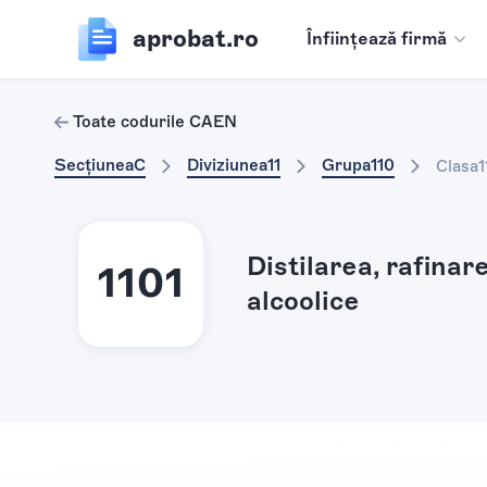
aprobat.ro
Înființează firmă
Toate codurile CAEN
Secțiunea
C
Diviziunea
11
Grupa
110
Clasa
1
Distilarea, rafinar
1101
alcoolice