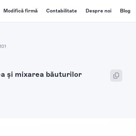
Modifică firmă
Contabilitate
Despre noi
Blog
101
ea şi mixarea băuturilor