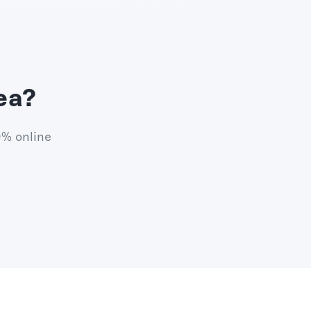
ea?
0% online