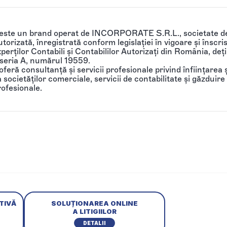
 este un brand operat de INCORPORATE S.R.L., societate de
torizată, înregistrată conform legislației în vigoare și înscri
perților Contabili și Contabililor Autorizați din România, de
 seria A, numărul 19559.
feră consultanță și servicii profesionale privind înființarea ș
societăților comerciale, servicii de contabilitate și găzduire 
rofesionale.
TIVĂ
SOLUȚIONAREA ONLINE
A LITIGIILOR
DETALII