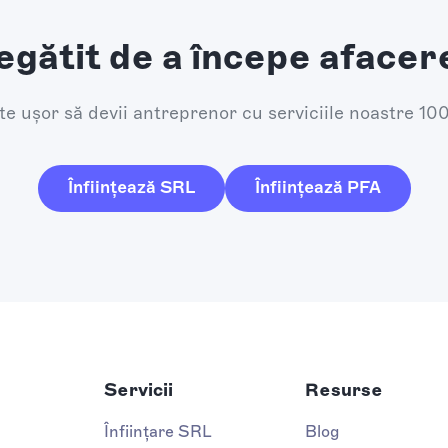
egătit de a începe afacer
e ușor să devii antreprenor cu serviciile noastre 10
Înființează SRL
Înființează PFA
Servicii
Resurse
Înființare SRL
Blog