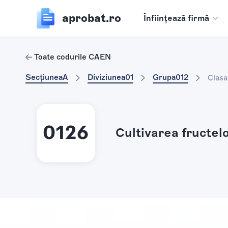
aprobat.ro
Înființează firmă
Toate codurile CAEN
Secțiunea
A
Diviziunea
01
Grupa
012
Clasa
0126
Cultivarea fructel