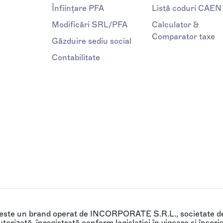
Înființare PFA
Listă coduri CAEN
Modificări SRL/PFA
Calculator &
Comparator taxe
Găzduire sediu social
Contabilitate
 este un brand operat de INCORPORATE S.R.L., societate de
torizată, înregistrată conform legislației în vigoare și înscri