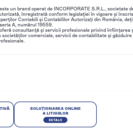
 este un brand operat de INCORPORATE S.R.L., societate de
torizată, înregistrată conform legislației în vigoare și înscri
perților Contabili și Contabililor Autorizați din România, de
 seria A, numărul 19559.
feră consultanță și servicii profesionale privind înființarea ș
societăților comerciale, servicii de contabilitate și găzduire 
rofesionale.
TIVĂ
SOLUȚIONAREA ONLINE
A LITIGIILOR
DETALII