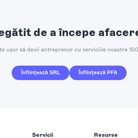
egătit de a începe afacer
e ușor să devii antreprenor cu serviciile noastre 10
Înființează SRL
Înființează PFA
Servicii
Resurse