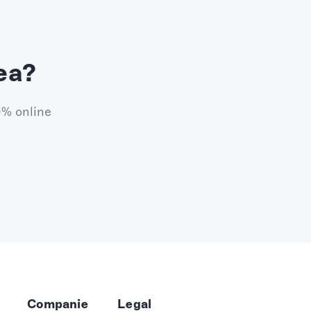
ea?
0% online
Companie
Legal