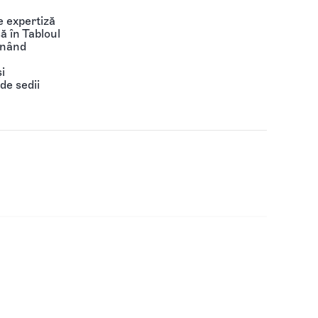
 expertiză
să în Tabloul
ținând
i
de sedii