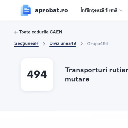
aprobat.ro
Înființează firmă
Toate codurile CAEN
Secțiunea
H
Diviziunea
49
Grupa
494
Transporturi rutier
494
mutare