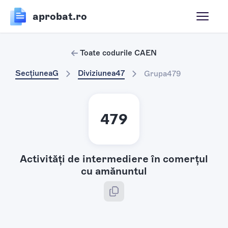
aprobat.ro
Toate codurile CAEN
Secțiunea
G
Diviziunea
47
Grupa
479
479
Activităţi de intermediere în comerţul
cu amănuntul