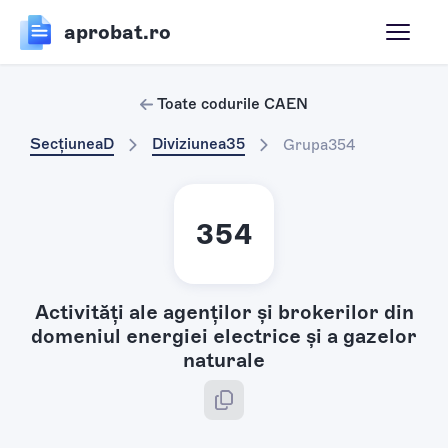
aprobat.ro
Toate codurile CAEN
Secțiunea
D
Diviziunea
35
Grupa
354
354
Activități ale agenților și brokerilor din
domeniul energiei electrice și a gazelor
naturale