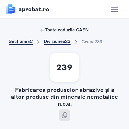
aprobat.ro
Toate codurile CAEN
Secțiunea
C
Diviziunea
23
Grupa
239
239
Fabricarea produselor abrazive şi a
altor produse din minerale nemetalice
n.c.a.