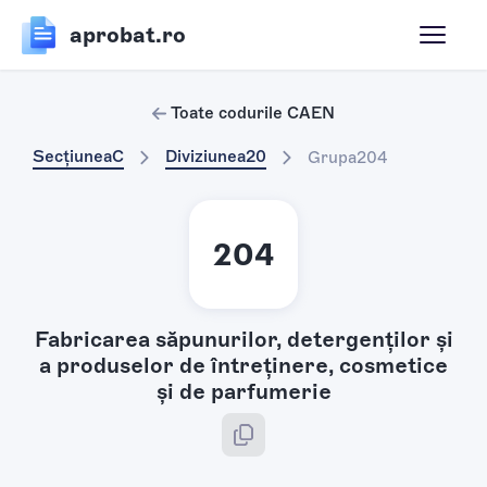
aprobat.ro
Toate codurile CAEN
Secțiunea
C
Diviziunea
20
Grupa
204
204
Fabricarea săpunurilor, detergenţilor şi
a produselor de întreţinere, cosmetice
şi de parfumerie