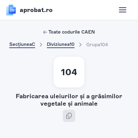
aprobat.ro
Toate codurile CAEN
Secțiunea
C
Diviziunea
10
Grupa
104
104
Fabricarea uleiurilor şi a grăsimilor
vegetale şi animale