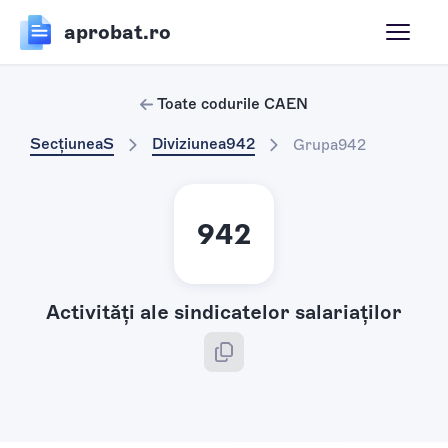
aprobat.ro
Toate codurile CAEN
Secțiunea
S
Diviziunea
942
Grupa
942
942
Activităţi ale sindicatelor salariaţilor