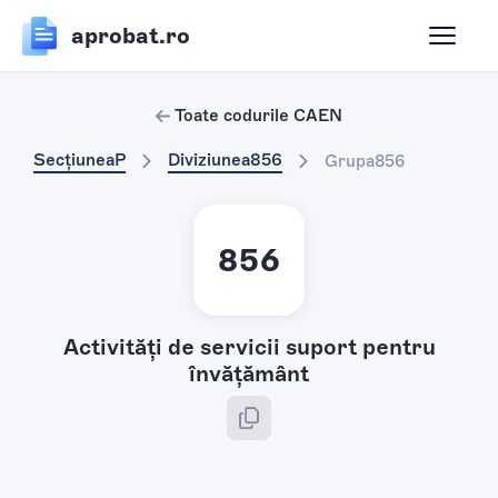
aprobat.ro
Toate codurile CAEN
Secțiunea
P
Diviziunea
856
Grupa
856
856
Activităţi de servicii suport pentru
învăţământ