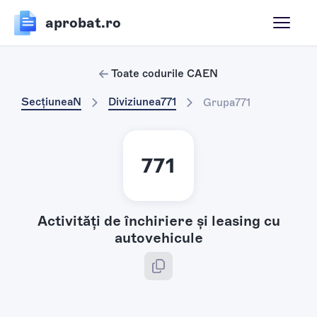
aprobat.ro
Toate codurile CAEN
Secțiunea
N
Diviziunea
771
Grupa
771
771
Activităţi de închiriere şi leasing cu
autovehicule