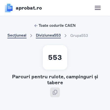
aprobat.ro
Toate codurile CAEN
Secțiunea
I
Diviziunea
553
Grupa
553
553
Parcuri pentru rulote, campinguri şi
tabere