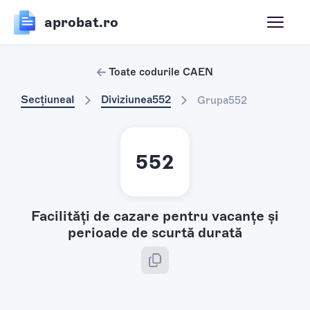
aprobat.ro
Toate codurile CAEN
Secțiunea
I
Diviziunea
552
Grupa
552
552
Facilităţi de cazare pentru vacanţe şi
perioade de scurtă durată