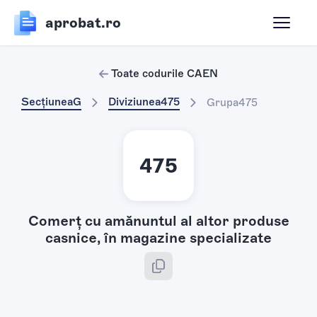
aprobat.ro
Toate codurile CAEN
Secțiunea
G
Diviziunea
475
Grupa
475
475
Comerţ cu amănuntul al altor produse
casnice, în magazine specializate