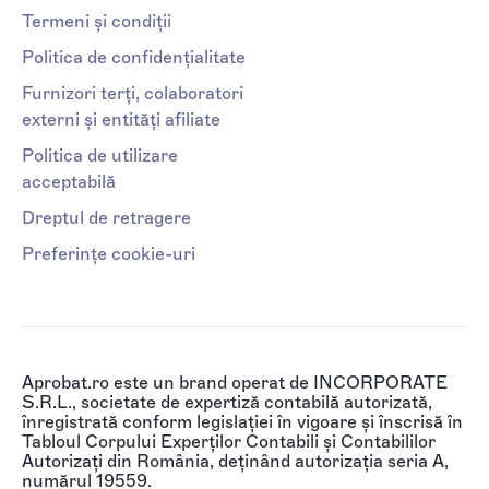
Termeni și condiții
Politica de confidențialitate
Furnizori terți, colaboratori
externi și entități afiliate
Politica de utilizare
acceptabilă
Dreptul de retragere
Preferințe cookie-uri
Aprobat.ro este un brand operat de INCORPORATE
S.R.L., societate de expertiză contabilă autorizată,
înregistrată conform legislației în vigoare și înscrisă în
Tabloul Corpului Experților Contabili și Contabililor
Autorizați din România, deținând autorizația seria A,
numărul 19559.