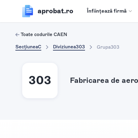
aprobat.ro
Înființează firmă
Toate codurile CAEN
Secțiunea
C
Diviziunea
303
Grupa
303
303
Fabricarea de aero