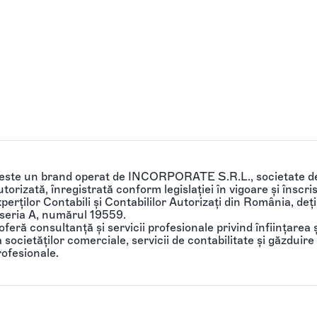
 este un brand operat de INCORPORATE S.R.L., societate de
torizată, înregistrată conform legislației în vigoare și înscri
perților Contabili și Contabililor Autorizați din România, de
 seria A, numărul 19559.
feră consultanță și servicii profesionale privind înființarea ș
societăților comerciale, servicii de contabilitate și găzduire 
rofesionale.