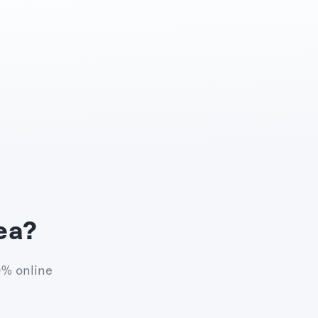
ea?
0% online