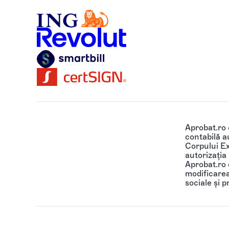
Aprobat.ro
contabilă au
Corpului Ex
autorizația
Aprobat.ro o
modificarea 
sociale și p