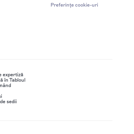
Preferințe cookie-uri
 expertiză
să în Tabloul
ținând
i
de sedii