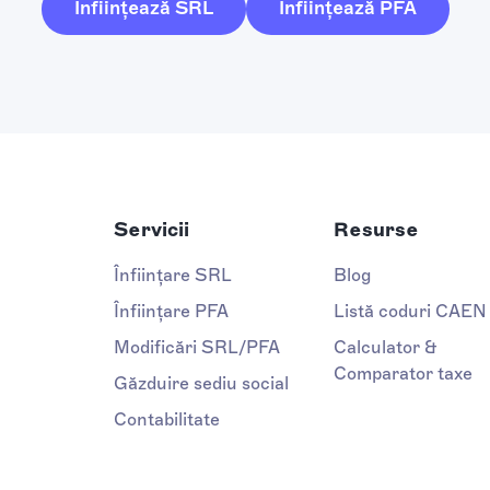
Înființează SRL
Înființează PFA
Servicii
Resurse
Înființare SRL
Blog
Înființare PFA
Listă coduri CAEN
Modificări SRL/PFA
Calculator &
Comparator taxe
Găzduire sediu social
Contabilitate