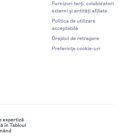
Furnizori terți, colaboratori
externi și entități afiliate
Politica de utilizare
acceptabilă
Dreptul de retragere
Preferințe cookie-uri
 expertiză
să în Tabloul
ținând