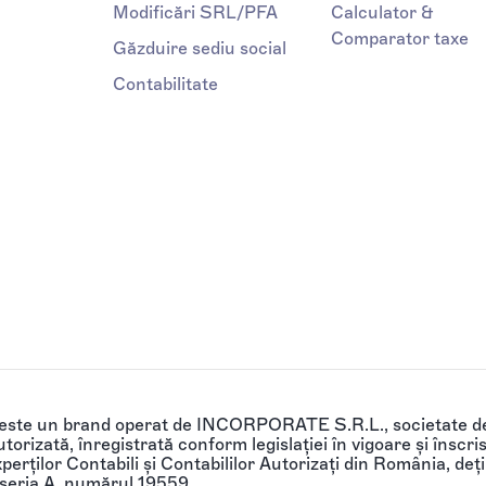
Modificări SRL/PFA
Calculator &
Comparator taxe
Găzduire sediu social
Contabilitate
 este un brand operat de INCORPORATE S.R.L., societate de
torizată, înregistrată conform legislației în vigoare și înscri
perților Contabili și Contabililor Autorizați din România, de
 seria A, numărul 19559.