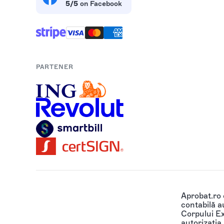
5/5
on Facebook
PARTENER
Aprobat.ro
contabilă au
Corpului Ex
autorizația