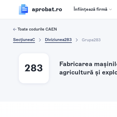
aprobat.ro
Înființează firmă
Toate codurile CAEN
Secțiunea
C
Diviziunea
283
Grupa
283
Fabricarea maşinilo
283
agricultură şi expl