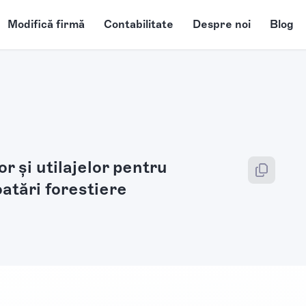
Modifică firmă
Contabilitate
Despre noi
Blog
r şi utilajelor pentru
oatări forestiere