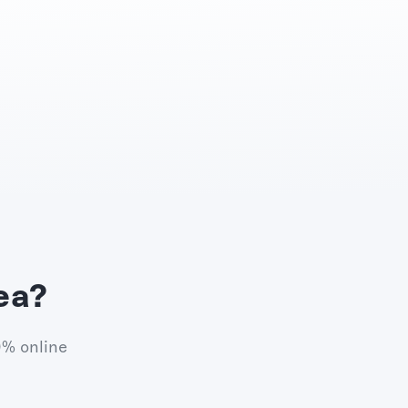
ea?
0% online