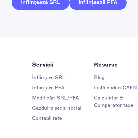
Înființează SRL
Înființează PFA
Servicii
Resurse
Înființare SRL
Blog
Înființare PFA
Listă coduri CAEN
Modificări SRL/PFA
Calculator &
Comparator taxe
Găzduire sediu social
Contabilitate