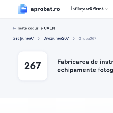
aprobat.ro
Înființează firmă
Toate codurile CAEN
Secțiunea
C
Diviziunea
267
Grupa
267
Fabricarea de inst
267
echipamente fotog