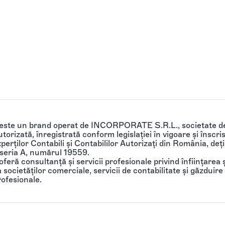
 este un brand operat de INCORPORATE S.R.L., societate de
torizată, înregistrată conform legislației în vigoare și înscri
perților Contabili și Contabililor Autorizați din România, de
 seria A, numărul 19559.
feră consultanță și servicii profesionale privind înființarea ș
societăților comerciale, servicii de contabilitate și găzduire 
rofesionale.