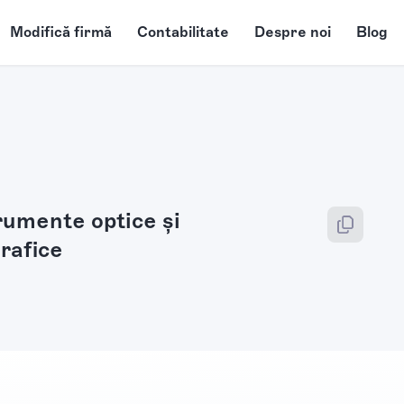
Modifică firmă
Contabilitate
Despre noi
Blog
rumente optice şi
rafice