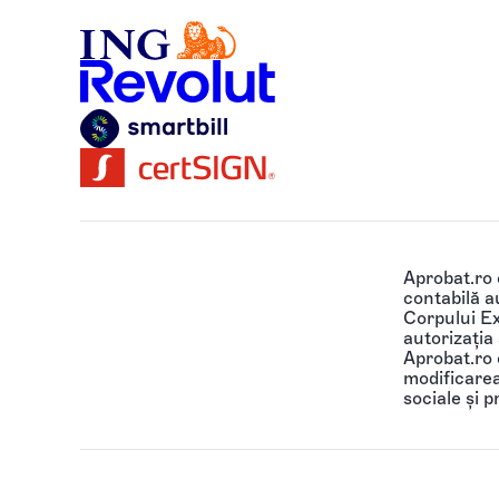
Aprobat.ro
contabilă au
Corpului Ex
autorizația
Aprobat.ro o
modificarea 
sociale și p