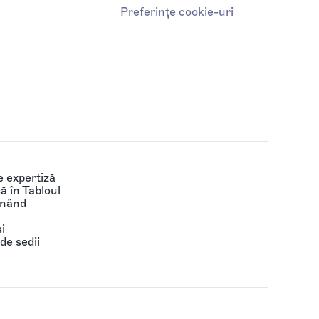
Preferințe cookie-uri
 expertiză
să în Tabloul
ținând
i
de sedii