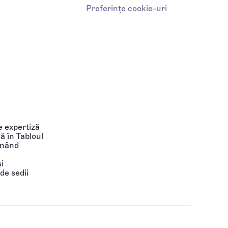
Preferințe cookie-uri
 expertiză
să în Tabloul
ținând
i
de sedii