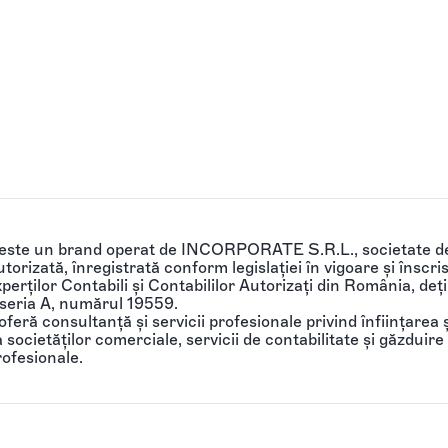
 este un brand operat de INCORPORATE S.R.L., societate de
torizată, înregistrată conform legislației în vigoare și înscri
perților Contabili și Contabililor Autorizați din România, de
 seria A, numărul 19559.
feră consultanță și servicii profesionale privind înființarea ș
societăților comerciale, servicii de contabilitate și găzduire 
rofesionale.