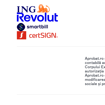
Aprobat.ro
contabilă au
Corpului Ex
autorizația
Aprobat.ro o
modificarea 
sociale și p