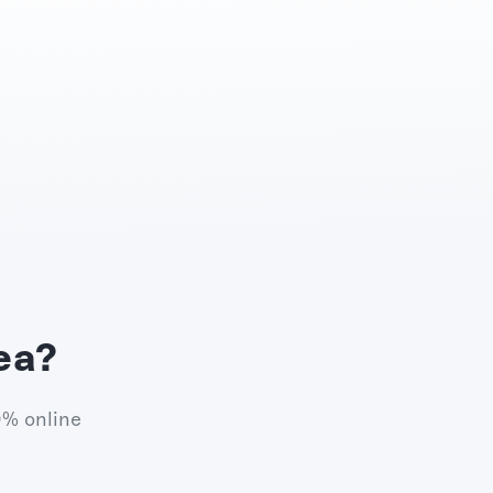
ea?
0% online