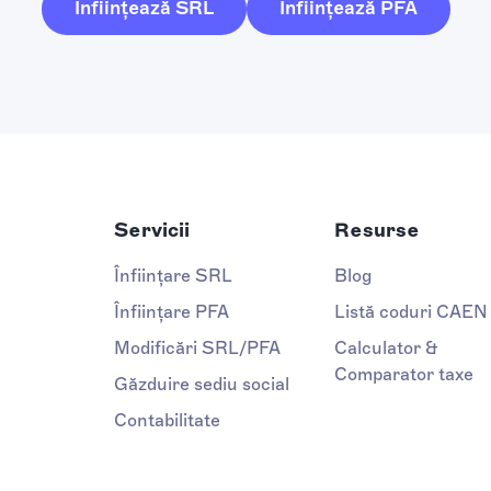
Înființează SRL
Înființează PFA
Servicii
Resurse
Înființare SRL
Blog
Înființare PFA
Listă coduri CAEN
Modificări SRL/PFA
Calculator &
Comparator taxe
Găzduire sediu social
Contabilitate