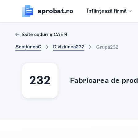
aprobat.ro
Înființează firmă
Toate codurile CAEN
Secțiunea
C
Diviziunea
232
Grupa
232
232
Fabricarea de pro