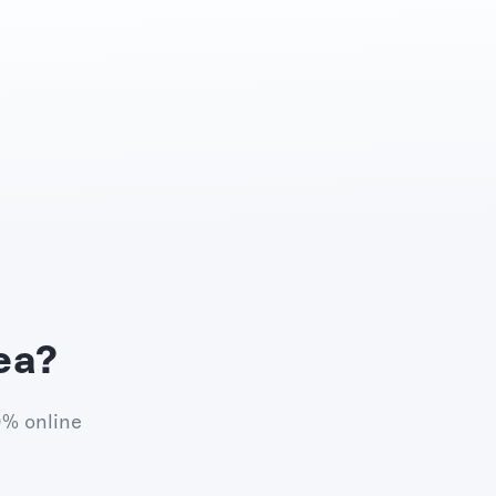
ea?
0% online