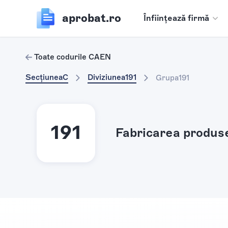
aprobat.ro
Înființează firmă
Toate codurile CAEN
Secțiunea
C
Diviziunea
191
Grupa
191
191
Fabricarea produse