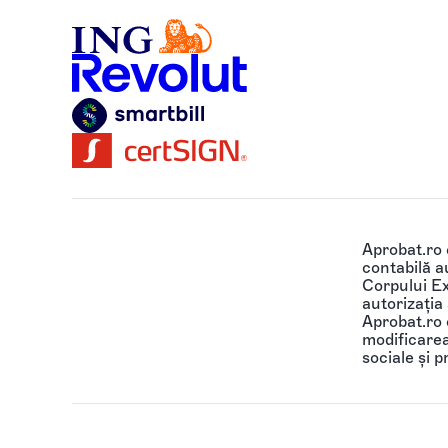
Aprobat.ro
contabilă au
Corpului Ex
autorizația
Aprobat.ro o
modificarea 
sociale și p