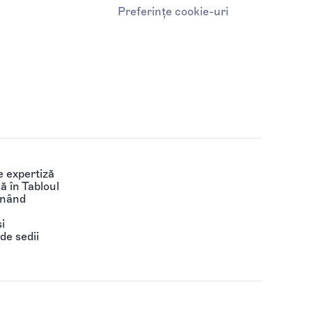
Preferințe cookie-uri
 expertiză
să în Tabloul
ținând
i
de sedii