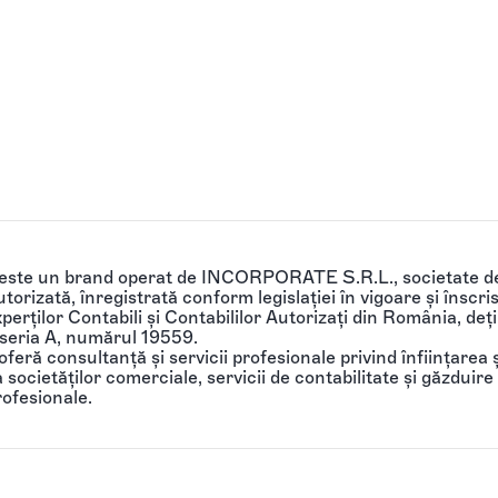
 este un brand operat de INCORPORATE S.R.L., societate de
torizată, înregistrată conform legislației în vigoare și înscri
perților Contabili și Contabililor Autorizați din România, de
 seria A, numărul 19559.
feră consultanță și servicii profesionale privind înființarea ș
societăților comerciale, servicii de contabilitate și găzduire 
rofesionale.