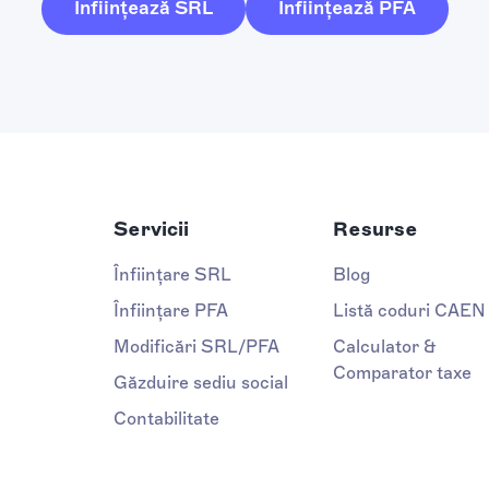
Înființează SRL
Înființează PFA
Servicii
Resurse
Înființare SRL
Blog
Înființare PFA
Listă coduri CAEN
Modificări SRL/PFA
Calculator &
Comparator taxe
Găzduire sediu social
Contabilitate