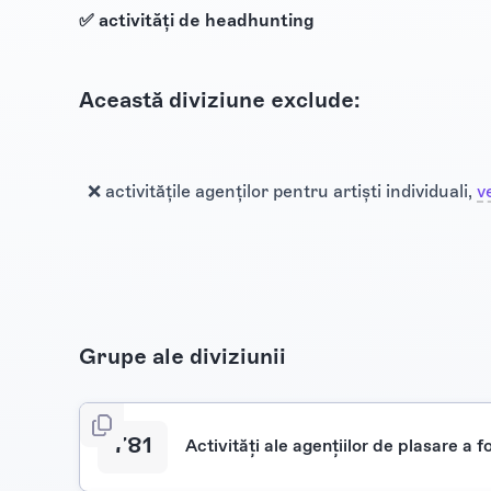
✅ activități de headhunting
Această diviziune exclude:
❌ activitățile agenților pentru artiști individuali,
v
Grupe ale diviziunii
781
Activităţi ale agenţiilor de plasare a 