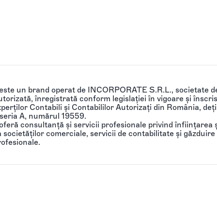
 este un brand operat de INCORPORATE S.R.L., societate de
torizată, înregistrată conform legislației în vigoare și înscri
perților Contabili și Contabililor Autorizați din România, de
 seria A, numărul 19559.
feră consultanță și servicii profesionale privind înființarea ș
societăților comerciale, servicii de contabilitate și găzduire 
rofesionale.