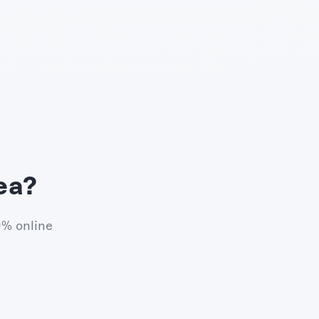
ea?
0% online