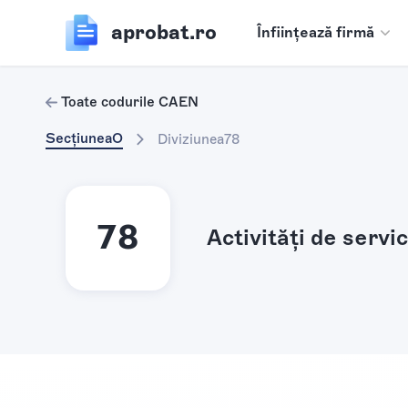
aprobat.ro
Înființează firmă
Toate codurile CAEN
Secțiunea
O
Diviziunea
78
78
Activităţi de servi