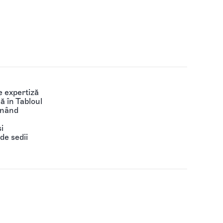
 expertiză
să în Tabloul
ținând
i
de sedii