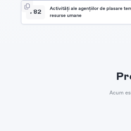
Activități ale agențiilor de plasare te
782
resurse umane
Pr
Acum est