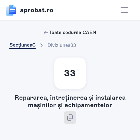
aprobat.ro
Toate codurile CAEN
Secțiunea
C
Diviziunea
33
33
Repararea, întreţinerea şi instalarea
maşinilor şi echipamentelor