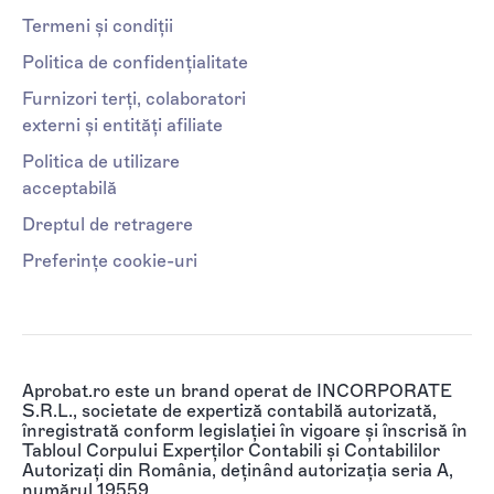
Termeni și condiții
Politica de confidențialitate
Furnizori terți, colaboratori
externi și entități afiliate
Politica de utilizare
acceptabilă
Dreptul de retragere
Preferințe cookie-uri
Aprobat.ro este un brand operat de INCORPORATE
S.R.L., societate de expertiză contabilă autorizată,
înregistrată conform legislației în vigoare și înscrisă în
Tabloul Corpului Experților Contabili și Contabililor
Autorizați din România, deținând autorizația seria A,
numărul 19559.