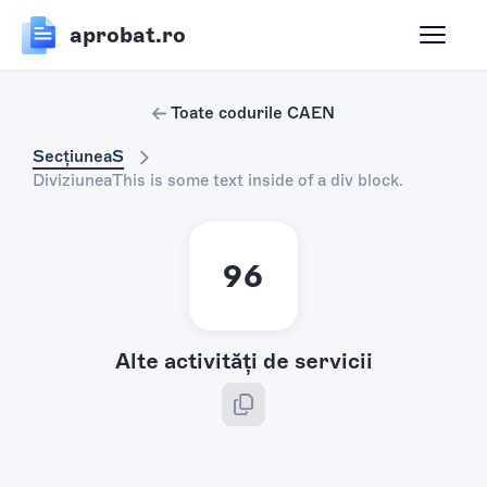
aprobat.ro
Toate codurile CAEN
Secțiunea
S
Diviziunea
This is some text inside of a div block.
96
Alte activităţi de servicii