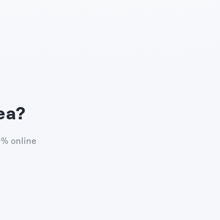
ea?
0% online