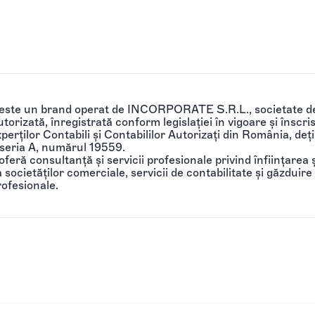
 este un brand operat de INCORPORATE S.R.L., societate de
torizată, înregistrată conform legislației în vigoare și înscri
perților Contabili și Contabililor Autorizați din România, de
 seria A, numărul 19559.
feră consultanță și servicii profesionale privind înființarea ș
societăților comerciale, servicii de contabilitate și găzduire 
rofesionale.