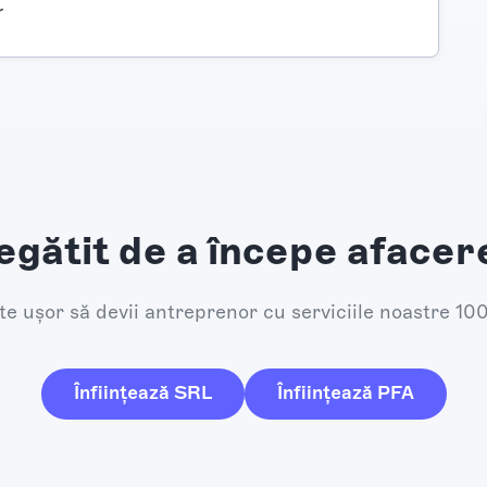
r
egătit de a începe afacer
e ușor să devii antreprenor cu serviciile noastre 10
Înființează SRL
Înființează PFA