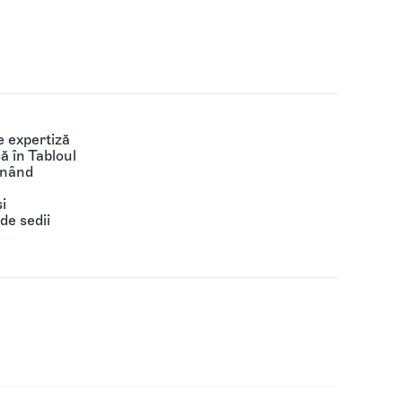
 expertiză
să în Tabloul
ținând
i
de sedii