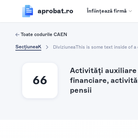
aprobat.ro
Înființează firmă
Toate codurile CAEN
Secțiunea
K
Diviziunea
This is some text inside of a 
Activități auxiliar
66
financiare, activit
pensii